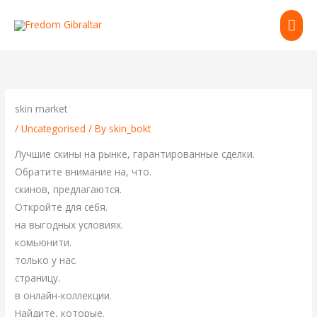
Skip
MAI
to
content
ME
skin market
/
Uncategorised
/ By
skin_bokt
Лучшие скины на рынке, гарантированные сделки.
Обратите внимание на, что.
скинов, предлагаются.
Откройте для себя.
на выгодных условиях.
комьюнити.
только у нас.
страницу.
в онлайн-коллекции.
Найдите, которые.