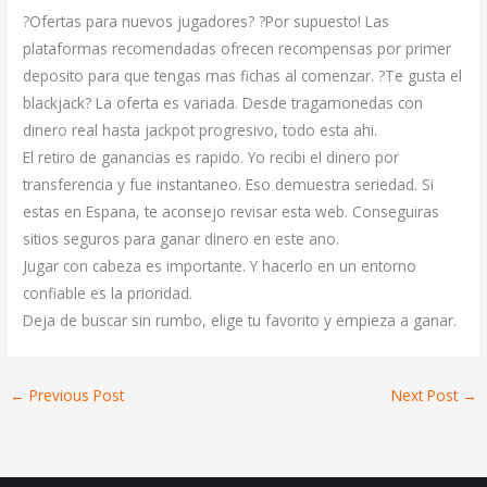
?Ofertas para nuevos jugadores? ?Por supuesto! Las
plataformas recomendadas ofrecen recompensas por primer
deposito para que tengas mas fichas al comenzar. ?Te gusta el
blackjack? La oferta es variada. Desde tragamonedas con
dinero real hasta jackpot progresivo, todo esta ahi.
El retiro de ganancias es rapido. Yo recibi el dinero por
transferencia y fue instantaneo. Eso demuestra seriedad. Si
estas en Espana, te aconsejo revisar esta web. Conseguiras
sitios seguros para ganar dinero en este ano.
Jugar con cabeza es importante. Y hacerlo en un entorno
confiable es la prioridad.
Deja de buscar sin rumbo, elige tu favorito y empieza a ganar.
←
Previous Post
Next Post
→