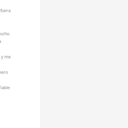
 fuera
mucho.
a
a y me
nero
iable